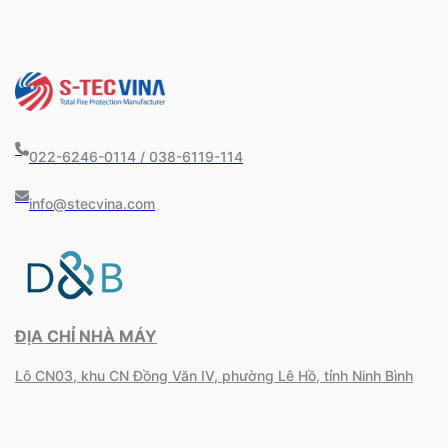
022-6246-0114 / 038-6119-114
info@stecvina.com
ĐỊA CHỈ NHÀ MÁY
Lô CN03, khu CN Đồng Văn IV, phường Lê Hồ, tỉnh Ninh Bình