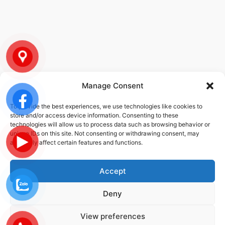
Manage Consent
To provide the best experiences, we use technologies like cookies to
CHÍNH SÁCH
store and/or access device information. Consenting to these
technologies will allow us to process data such as browsing behavior or
unique IDs on this site. Not consenting or withdrawing consent, may
Chính sách bảo mật thông tin
adversely affect certain features and functions.
Chính sách dịch vụ
Accept
Deny
© 2026 STEC-VINA | ALL RIGHTS RESERVED | DESIGNED DEVELOPED
BY
DMG
View preferences