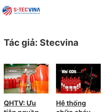
Tác giả:
Stecvina
QHTV: Ưu
Hệ thống