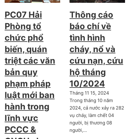
PC07 Hải
Thông cáo
Phòng tổ
báo chí về
chức phổ
tình hình
biến, quán
cháy, nổ và
triệt các văn
cứu nạn, cứu
bản quy
hộ tháng
phạm pháp
10/2024
luật mới ban
Tháng 11 15, 2024
Trong tháng 10 năm
hành trong
2024, cả nước xảy ra 282
vụ cháy, làm chết 04
lĩnh vực
người, bị thương 08
PCCC &
người,…