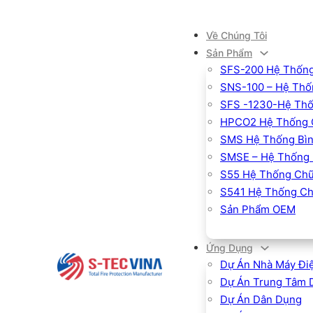
Về Chúng Tôi
Sản Phẩm
SFS-200 Hệ Thống
SNS-100 – Hệ Thốn
SFS -1230-Hệ Thố
HPCO2 Hệ Thống 
SMS Hệ Thống Bìn
SMSE – Hệ Thống 
S55 Hệ Thống Chữ
S541 Hệ Thống Ch
Sản Phẩm OEM
Ứng Dụng
Dự Án Nhà Máy Đi
Dự Án Trung Tâm 
Dự Án Dân Dụng