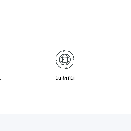
u
Dự án FDI