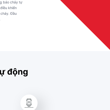
g báo cháy tự
 điều khiển
m cháy. Đầu
.
tự động