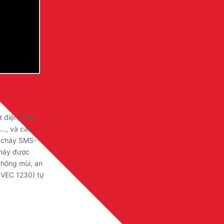
t điện, hầm
.., và các
a cháy SMS-
cháy được
không mùi, an
OVEC 1230) tự