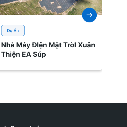
Dự 
Dự Án
Nhà
Nhà Máy ĐIện Mặt TrờI Xuân
Bọc
Thiện EA Súp
ĐIệ