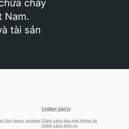
 chữa cháy
ệt Nam.
à tài sản
CHÍNH SÁCH
rần Duy Hưng, phường
Chính sách bảo mật thông tin
Chính sách dịch vụ