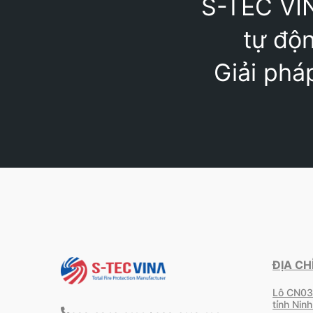
S-TEC VIN
tự độn
Giải phá
ĐỊA CH
Lô CN03
tỉnh Ninh