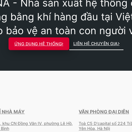
A - Nhà sản xuất hệ thống
g bằng khí hàng đầu tại Vi
p bảo vệ an toàn con người v
LIÊN HỆ CHUYÊN GIA
ỨNG DỤNG HỆ THỐNG
Ỉ NHÀ MÁY
VĂN PHÒNG ĐẠI DIỆN
, khu CN Đồng Văn IV, phường Lê Hồ,
Toà C5 D'capital số 224 T
 Bình
Yên Hòa, Hà Nội