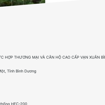
ỨC HỢP THƯƠNG MẠI VÀ CĂN HỘ CAO CẤP VẠN XUÂN B
ột, Tỉnh Bình Dương
 thống HFC-200