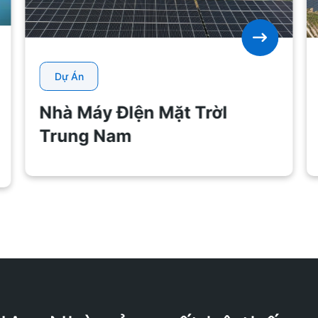
Dự Án
Nhà Máy ĐIện Mặt TrờI
Trung Nam