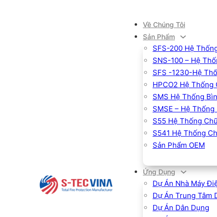
Về Chúng Tôi
Sản Phẩm
SFS-200 Hệ Thống
SNS-100 – Hệ Thốn
SFS -1230-Hệ Thố
HPCO2 Hệ Thống 
SMS Hệ Thống Bìn
SMSE – Hệ Thống 
S55 Hệ Thống Chữ
S541 Hệ Thống Ch
Sản Phẩm OEM
Ứng Dụng
Dự Án Nhà Máy Đi
Dự Án Trung Tâm 
Dự Án Dân Dụng