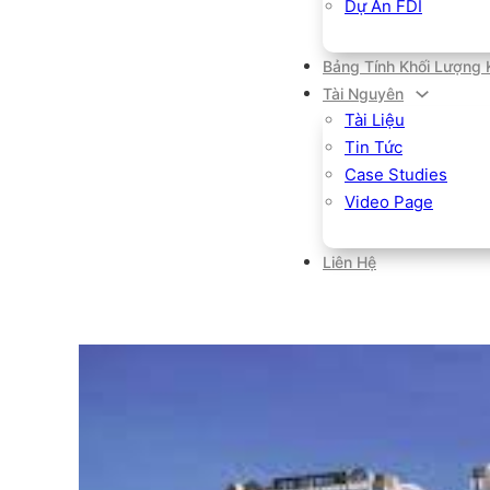
Dự Án FDI
Bảng Tính Khối Lượng 
Tài Nguyên
Tài Liệu
Tin Tức
Case Studies
Video Page
Liên Hệ