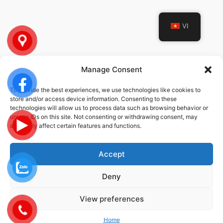
VI
Manage Consent
To provide the best experiences, we use technologies like cookies to
CHÍNH SÁCH
store and/or access device information. Consenting to these
technologies will allow us to process data such as browsing behavior or
unique IDs on this site. Not consenting or withdrawing consent, may
Chính sách bảo mật thông tin
adversely affect certain features and functions.
Chính sách dịch vụ
Accept
Deny
© 2026 STEC-VINA | ALL RIGHTS RESERVED | DESIGNED DEVELOPED
BY
DMG
View preferences
Privacy Policy
Cookie Policy
Terms And Conditions
Data Protection
Home