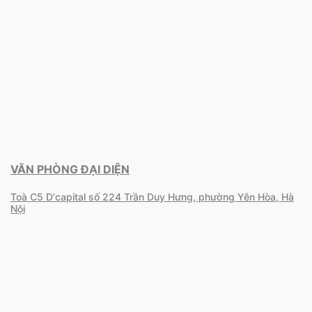
VĂN PHÒNG ĐẠI DIỆN
Toà C5 D'capital số 224 Trần Duy Hưng, phường Yên Hòa, Hà
Nội