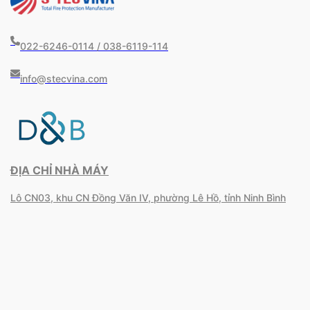
022-6246-0114 / 038-6119-114
info@stecvina.com
ĐỊA CHỈ NHÀ MÁY
Lô CN03, khu CN Đồng Văn IV, phường Lê Hồ, tỉnh Ninh Bình