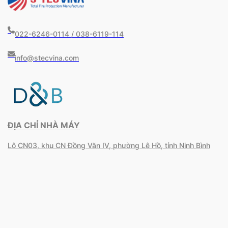
022-6246-0114 / 038-6119-114
info@stecvina.com
ĐỊA CHỈ NHÀ MÁY
Lô CN03, khu CN Đồng Văn IV, phường Lê Hồ, tỉnh Ninh Bình