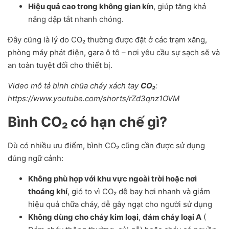
Hiệu quả cao trong không gian kín
, giúp tăng khả
năng dập tắt nhanh chóng.
Đây cũng là lý do CO₂ thường được đặt ở các trạm xăng,
phòng máy phát điện, gara ô tô – nơi yêu cầu sự sạch sẽ và
an toàn tuyệt đối cho thiết bị.
Video mô tả bình chữa cháy xách tay
CO₂
:
https://www.youtube.com/shorts/rZd3qnz1OVM
Bình CO₂ có hạn chế gì?
Dù có nhiều ưu điểm, bình CO₂ cũng cần được sử dụng
đúng ngữ cảnh:
Không phù hợp với khu vực ngoài trời hoặc nơi
thoáng khí
, gió to vì CO₂ dễ bay hơi nhanh và giảm
hiệu quả chữa cháy, dễ gây ngạt cho người sử dụng
Không dùng cho cháy kim loại
,
đám cháy loại A
(