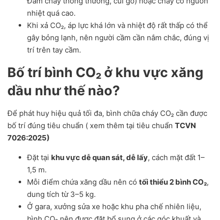
Đám cháy thông thường, củi gỗ) hoặc cháy có nguồn
nhiệt quá cao.
Khi xả CO₂, áp lực khá lớn và nhiệt độ rất thấp có thể
gây bỏng lạnh, nên người cầm cần nắm chắc, đúng vị
trí trên tay cầm.
Bố trí bình CO₂ ở khu vực xăng
dầu như thế nào?
Để phát huy hiệu quả tối đa, bình chữa cháy CO₂ cần được
bố trí đúng tiêu chuẩn ( xem thêm tại tiêu chuẩn
TCVN
7026:2025)
Đặt tại
khu vực dễ quan sát, dễ lấy
, cách mặt đất 1–
1,5 m.
Mỗi điểm chứa xăng dầu nên có
tối thiểu 2 bình CO₂
,
dung tích từ 3–5 kg.
Ở gara, xưởng sửa xe hoặc khu pha chế nhiên liệu,
bình CO₂ nên được đặt bổ sung ở các góc khuất và