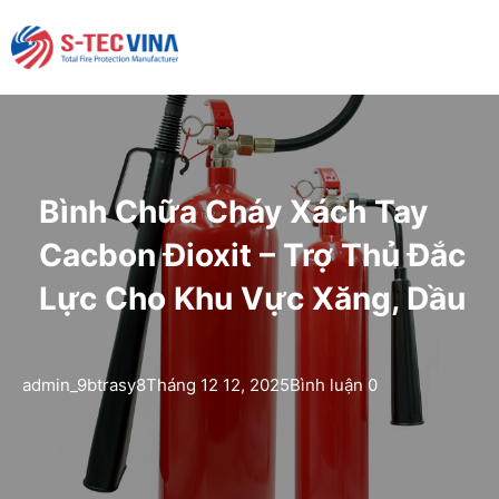
Bình Chữa Cháy Xách Tay
Cacbon Đioxit – Trợ Thủ Đắc
Lực Cho Khu Vực Xăng, Dầu
admin_9btrasy8
Tháng 12 12, 2025
Bình luận 0