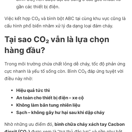
gần các thiết bị điện.
Việc kết hợp CO₂ và bình bột ABC tại cùng khu vực cũng là
cấu hình phổ biến nhằm xử lý đa dạng loại đám cháy.
Tại sao CO₂ vẫn là lựa chọn
hàng đầu?
Trong môi trường chứa chất lỏng dễ cháy, tốc độ phản ứng
cực nhanh là yếu tố sống còn. Bình CO₂ đáp ứng tuyệt vời
điều này nhờ:
Hiệu quả tức thì
An toàn cho thiết bị điện – xe cộ
Không làm bắn tung nhiên liệu
Sạch – không gây hư hại sau khi dập cháy
Nhờ những ưu điểm đó,
bình chữa cháy xách tay Cacbon
đioxit (CO₂)
được xem là “trợ thủ đắc lực” và gần như bắt