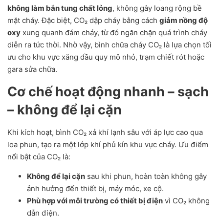
không làm bắn tung chất lỏng
, không gây loang rộng bề
mặt cháy. Đặc biệt, CO₂ dập cháy bằng cách
giảm nồng độ
oxy
xung quanh đám cháy, từ đó ngăn chặn quá trình cháy
diễn ra tức thời. Nhờ vậy, bình chữa cháy CO₂ là lựa chọn tối
ưu cho khu vực xăng dầu quy mô nhỏ, trạm chiết rót hoặc
gara sửa chữa.
Cơ chế hoạt động nhanh – sạch
– không để lại cặn
Khi kích hoạt, bình CO₂ xả khí lạnh sâu với áp lực cao qua
loa phun, tạo ra một lớp khí phủ kín khu vực cháy. Ưu điểm
nổi bật của CO₂ là:
Không để lại cặn
sau khi phun, hoàn toàn không gây
ảnh hưởng đến thiết bị, máy móc, xe cộ.
Phù hợp với môi trường có thiết bị điện
vì CO₂ không
dẫn điện.