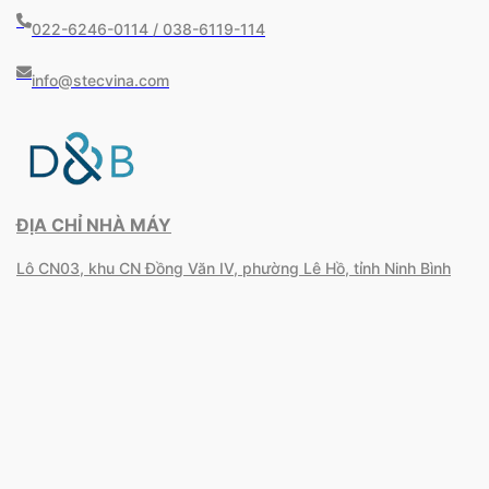
022-6246-0114 / 038-6119-114
info@stecvina.com
ĐỊA CHỈ NHÀ MÁY
Lô CN03, khu CN Đồng Văn IV, phường Lê Hồ, tỉnh Ninh Bình