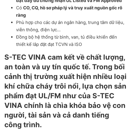
đạt đầy đủ chứng nhận UL Listed và FM Approved
Có
CO, CQ, hồ sơ pháp lý và truy xuất nguồn gốc rõ
ràng
Phù hợp cho các dự án ngân hàng, trung tâm dữ liệu,
viễn thông, điện lực…
Đồng bộ hệ thống từ bình, van, tủ điều khiển đến
thiết kế lắp đặt đạt TCVN và ISO
S-TEC VINA
cam kết về chất lượng,
an toàn và uy tín quốc tế
. Trong bối
cảnh thị trường xuất hiện nhiều loại
khí chữa cháy trôi nổi, lựa chọn sản
phẩm đạt
UL/FM như của S-TEC
VINA
chính là
chìa khóa bảo vệ con
người, tài sản và cả danh tiếng
công trình
.