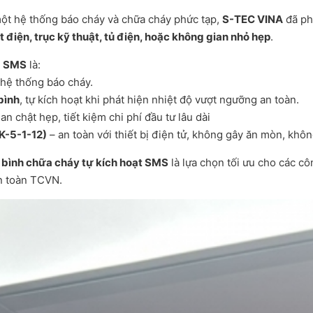
ột hệ thống báo cháy và chữa cháy phức tạp,
S-TEC VINA
đã ph
 điện, trục kỹ thuật, tủ điện, hoặc không gian nhỏ hẹp
.
g SMS
là:
 hệ thống báo cháy.
bình
, tự kích hoạt khi phát hiện nhiệt độ vượt ngưỡng an toàn.
an chật hẹp, tiết kiệm chi phí đầu tư lâu dài
K-5-1-12)
– an toàn với thiết bị điện tử, không gây ăn mòn, không
 bình chữa cháy tự kích hoạt SMS
là lựa chọn tối ưu cho các cô
n toàn TCVN.