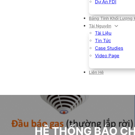
Dự Án FDI
Bảng Tính Khối Lượng 
Tài Nguyên
Tài Liệu
Tin Tức
Case Studies
Video Page
Liên Hệ
HỆ THỐNG BÁO CHÁ