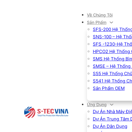
Về Chúng Tôi
Sản Phẩm
SFS-200 Hệ Thống
SNS-100 – Hệ Thốn
SFS -1230-Hệ Thố
HPCO2 Hệ Thống 
SMS Hệ Thống Bìn
SMSE – Hệ Thống 
S55 Hệ Thống Chữ
S541 Hệ Thống Ch
Sản Phẩm OEM
Ứng Dụng
Dự Án Nhà Máy Đi
Dự Án Trung Tâm 
Dự Án Dân Dụng