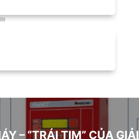
Khí
Y – “TRÁI TIM” CỦA GI