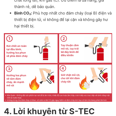
chất lỏng (B), khí gas (C). Ưu điểm là đa năng, giá
thành rẻ, dễ bảo quản.
Bình CO₂:
Phù hợp nhất cho đám cháy (loại B) điện và
thiết bị điện tử, vì không để lại cặn và không gây hư
hại thiết bị.
4. Lời khuyên từ S-TEC