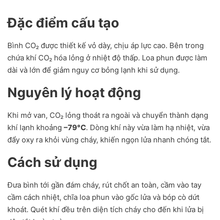
Đặc điểm cấu tạo
Bình CO₂ được thiết kế vỏ dày, chịu áp lực cao. Bên trong
chứa khí CO₂ hóa lỏng ở nhiệt độ thấp. Loa phun được làm
dài và lớn để giảm nguy cơ bỏng lạnh khi sử dụng.
Nguyên lý hoạt động
Khi mở van, CO₂ lỏng thoát ra ngoài và chuyển thành dạng
khí lạnh khoảng
–79°C
. Dòng khí này vừa làm hạ nhiệt, vừa
đẩy oxy ra khỏi vùng cháy, khiến ngọn lửa nhanh chóng tắt.
Cách sử dụng
Đưa bình tới gần đám cháy, rút chốt an toàn, cầm vào tay
cầm cách nhiệt, chĩa loa phun vào gốc lửa và bóp cò dứt
khoát. Quét khí đều trên diện tích cháy cho đến khi lửa bị