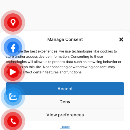
Manage Consent
To provide the best experiences, we use technologies like cookies to
CHÍNH SÁCH
store and/or access device information. Consenting to these
technologies will allow us to process data such as browsing behavior or
unique IDs on this site. Not consenting or withdrawing consent, may
Chính sách bảo mật thông tin
adversely affect certain features and functions.
Chính sách dịch vụ
Accept
Deny
© 2026 STEC-VINA | ALL RIGHTS RESERVED | DESIGNED DEVELOPED
BY
DMG
View preferences
Privacy Policy
Cookie Policy
Terms And Conditions
Data Protection
Home