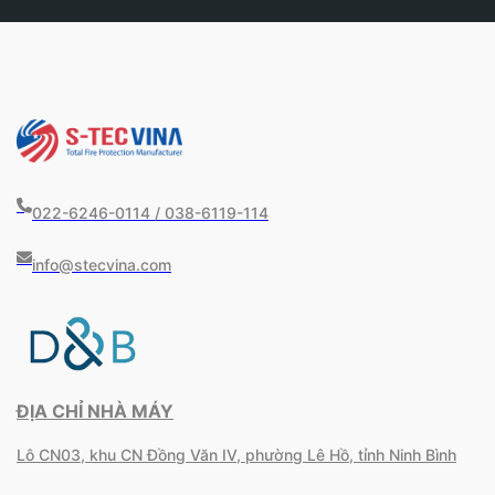
022-6246-0114 / 038-6119-114
info@stecvina.com
ĐỊA CHỈ NHÀ MÁY
Lô CN03, khu CN Đồng Văn IV, phường Lê Hồ, tỉnh Ninh Bình