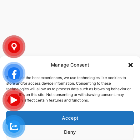
Manage Consent
To provide the best experiences, we use technologies like cookies to
CHÍNH SÁCH
store and/or access device information. Consenting to these
technologies will allow us to process data such as browsing behavior or
unique IDs on this site. Not consenting or withdrawing consent, may
Chính sách bảo mật thông tin
adversely affect certain features and functions.
Chính sách dịch vụ
Accept
Deny
© 2026 STEC-VINA | ALL RIGHTS RESERVED | DESIGNED DEVELOPED