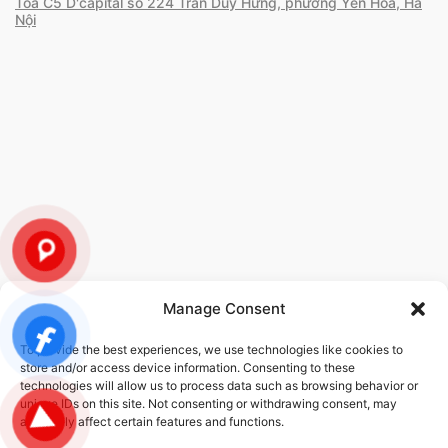
Toà C5 D'capital số 224 Trần Duy Hưng, phường Yên Hòa, Hà
Nội
Manage Consent
To provide the best experiences, we use technologies like cookies to
CHÍNH SÁCH
store and/or access device information. Consenting to these
technologies will allow us to process data such as browsing behavior or
unique IDs on this site. Not consenting or withdrawing consent, may
Chính sách bảo mật thông tin
Chính sách dịch vụ
adversely affect certain features and functions.