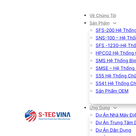
Về Chúng Tôi
Sản Phẩm
SFS-200 Hệ Thống
SNS-100 – Hệ Thốn
SFS -1230-Hệ Thố
HPCO2 Hệ Thống 
SMS Hệ Thống Bìn
SMSE – Hệ Thống 
S55 Hệ Thống Chữ
S541 Hệ Thống Ch
Sản Phẩm OEM
Ứng Dụng
Dự Án Nhà Máy Đi
Dự Án Trung Tâm 
Dự Án Dân Dụng