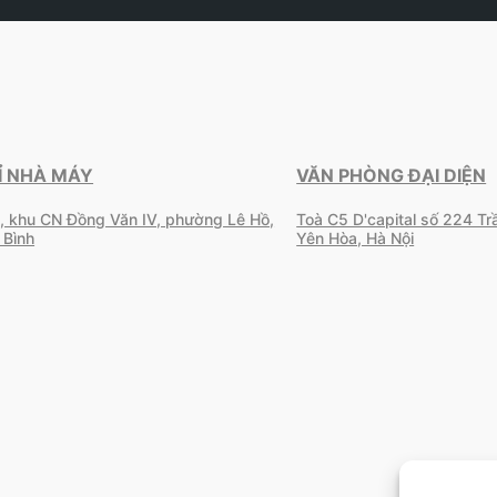
Ỉ NHÀ MÁY
VĂN PHÒNG ĐẠI DIỆN
, khu CN Đồng Văn IV, phường Lê Hồ,
Toà C5 D'capital số 224 T
 Bình
Yên Hòa, Hà Nội