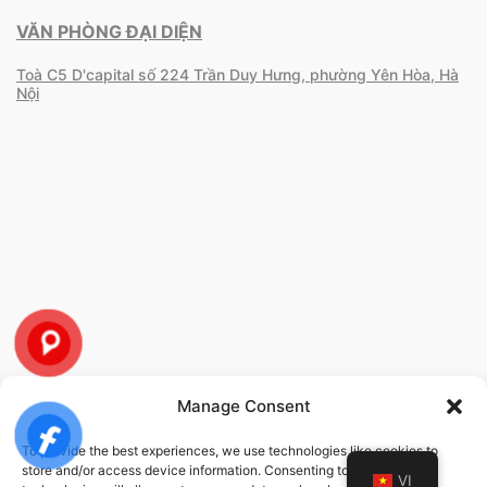
VĂN PHÒNG ĐẠI DIỆN
Toà C5 D'capital số 224 Trần Duy Hưng, phường Yên Hòa, Hà
Nội
Manage Consent
To provide the best experiences, we use technologies like cookies to
CHÍNH SÁCH
store and/or access device information. Consenting to these
VI