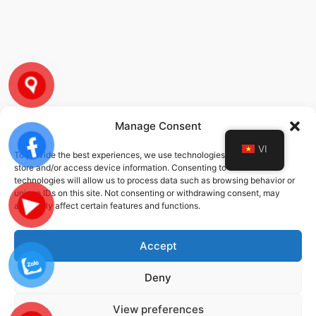
Manage Consent
VI
To provide the best experiences, we use technologies like cookies to
CHÍNH SÁCH
store and/or access device information. Consenting to these
technologies will allow us to process data such as browsing behavior or
unique IDs on this site. Not consenting or withdrawing consent, may
Chính sách bảo mật thông tin
adversely affect certain features and functions.
Chính sách dịch vụ
Accept
Deny
© 2026 STEC-VINA | ALL RIGHTS RESERVED | DESIGNED DEVELOPED
BY
DMG
View preferences