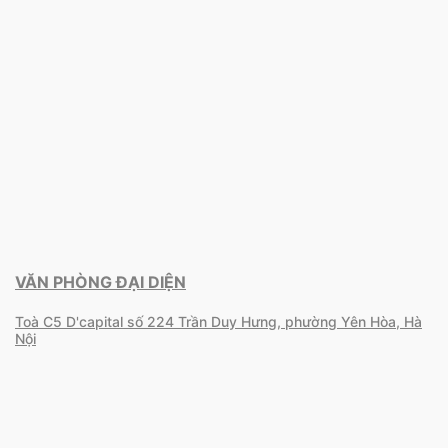
VĂN PHÒNG ĐẠI DIỆN
Toà C5 D'capital số 224 Trần Duy Hưng, phường Yên Hòa, Hà
Nội