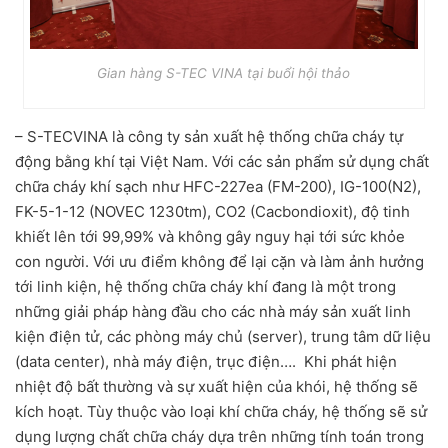
Gian hàng S-TEC VINA tại buổi hội thảo
– S-TECVINA là công ty sản xuất hệ thống chữa cháy tự
động bằng khí tại Việt Nam. Với các sản phẩm sử dụng chất
chữa cháy khí sạch như HFC-227ea (FM-200), IG-100(N2),
FK-5-1-12 (NOVEC 1230tm), CO2 (Cacbondioxit), độ tinh
khiết lên tới 99,99% và không gây nguy hại tới sức khỏe
con người. Với ưu điểm không để lại cặn và làm ảnh hưởng
tới linh kiện, hệ thống chữa cháy khí đang là một trong
những giải pháp hàng đầu cho các nhà máy sản xuất linh
kiện điện tử, các phòng máy chủ (server), trung tâm dữ liệu
(data center), nhà máy điện, trục điện…. Khi phát hiện
nhiệt độ bất thường và sự xuất hiện của khói, hệ thống sẽ
kích hoạt. Tùy thuộc vào loại khí chữa cháy, hệ thống sẽ sử
dụng lượng chất chữa cháy dựa trên những tính toán trong