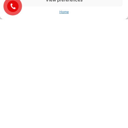
Home
Related posts
Participate in SECUTECH
International Exhibition 2024 with S-
TEC VINA - Discover Modern Fire