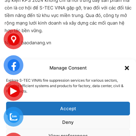
Sự kiện KPS 2024 không chỉ là nơi trưng bày sản phẩm mà
còn là cơ hội để S-TEC VINA gặp gỡ, trao đổi với các đối tác
tiềm năng đến từ khu vực miền trung. Qua đó, công ty mở
rộng mạng lưới kinh doanh và xây dựng các mối quan hệ
hợp tác bền vững.
Nguồn: baodanang.vn
Manage Consent
Stecvina
Explore S-TEC VINA’s fire suppression services for various sectors,
offering efficient systems and products for factory, data center, civil &
FDI projects.
Accept
Deny
2024
View preferences