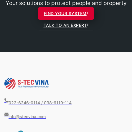
Your solutions to protect people and property
FIND YOUR SYSTEM
TALK TO AN EXPERT
022-6246-0114 / 038-6119-114
info@stecvina.com