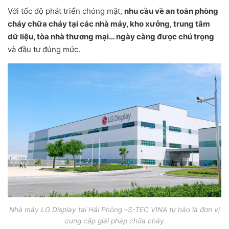
Với tốc độ phát triển chóng mặt,
nhu cầu về an toàn phòng
cháy chữa cháy tại các nhà máy, kho xưởng, trung tâm
dữ liệu, tòa nhà thương mại… ngày càng được chú trọng
và đầu tư đúng mức.
Nhà máy LG Display tại Hải Phòng
–
S-TEC VINA
tự hào là đơn vị
cung cấp giải pháp
chữa cháy