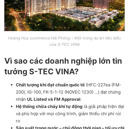
Hoàng Huy commerce Hải Phòng – Một trong dự án tiêu biểu
của S-TEC VINA
Vì sao các doanh nghiệp lớn tin
tưởng S-TEC VINA?
Chất lượng khí đạt chuẩn quốc tế
(HFC-227ea (FM-
200), IG-100, FK-5-1-12 (NOVEC 1230) …) đạt chứng
nhận
UL Listed và FM Approval
.
Hệ thống chữa cháy khí tự động
là giải pháp hiện đại
và phù hợp với mọi công trình, giảm thiểu chi phí rủi
ro
Sản xuất trong nước – chủ động thời gian – tối ưu chi