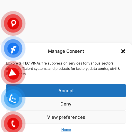
Manage Consent
POLICY
Explore S-TEC VINA’s fire suppression services for various sectors,
offering efficient systems and products for factory, data center, civil &
Privacy Policy
FDI projects.
Service Policy
Accept
Deny
© 2026 STEC-VINA | ALL RIGHTS RESERVED | DESIGNED DEVELOPED
BY
DMG
View preferences
Privacy Policy
Cookie Policy
Terms And Conditions
Data Protection
Home