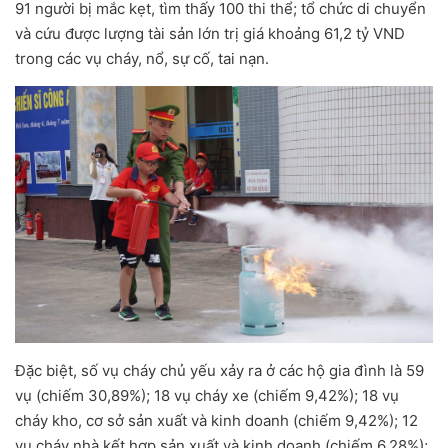
91 người bị mắc kẹt, tìm thấy 100 thi thể; tổ chức di chuyển
và cứu được lượng tài sản lớn trị giá khoảng 61,2 tỷ VND
trong các vụ cháy, nổ, sự cố, tai nạn.
Đặc biệt, số vụ cháy chủ yếu xảy ra ở các hộ gia đình là 59
vụ (chiếm 30,89%); 18 vụ cháy xe (chiếm 9,42%); 18 vụ
cháy kho, cơ sở sản xuất và kinh doanh (chiếm 9,42%); 12
vụ cháy nhà kết hợp sản xuất và kinh doanh (chiếm 6,28%);