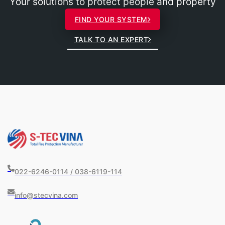
Your solutions to protect people and property
FIND YOUR SYSTEM
TALK TO AN EXPERT
022-6246-0114 / 038-6119-114
info@stecvina.com