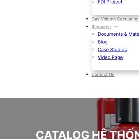
FDI Project
Gas Volumn Caculating
Resource
Documents & Mater
Blog
Case Studies
Video Page
Contact Us
CATALOG HỆ THỐN