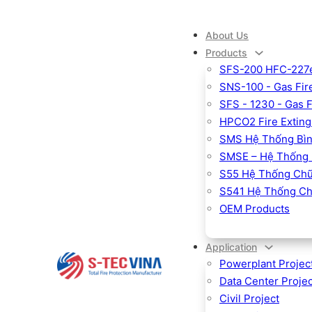
About Us
Products
SFS-200 HFC-227ea
SNS-100 - Gas Fire
SFS - 1230 - Gas 
HPCO2 Fire Exting
SMS Hệ Thống Bìn
SMSE – Hệ Thống 
S55 Hệ Thống Chữ
S541 Hệ Thống Ch
OEM Products
Application
Powerplant Projec
Data Center Projec
Civil Project