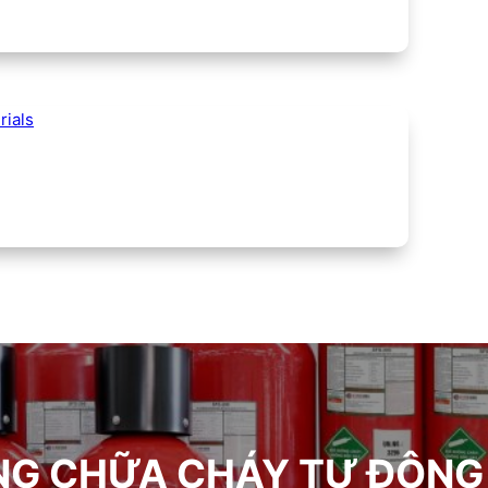
ials
G CHỮA CHÁY TỰ ĐỘNG B