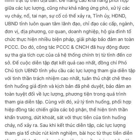
ninh trật tự trên địa bàn. Để nâng cao khả năng phối hợp
giữa các lực lượng, cũng như khả năng ứng phó, xử lý các
vụ cháy, nổ, tai nạn, sự cố có thể xảy ra, Tỉnh ủy, HĐND,
UBND tỉnh luôn quan tâm lãnh đạo, chỉ đạo các cấp, ngành,
đơn vị, địa phương, cơ quan, doanh nghiệp, hộ gia đình tổ
chức thực hiện nhiều biện pháp, giải pháp bảo đảm an toàn
PCCC. Do đó, công tác PCCC & CNCH đã huy động được
sự tha gia tích cực của cả hệ thống chính trị từ tỉnh đến cơ
sở. Để cuộc diễn tập đạt kết quả cao nhất, đồng chí Phó
Chủ tịch UBND tỉnh yêu cầu các lực lượng tham gia diễn tập
với tinh thần trách nhiệm cao nhất, tuân thủ chặt chẽ theo
tình huống giả định và kịch bản đã phê duyệt, bảo đảm an
toàn tuyệt đối về lực lượng, phương tiện trong quá trình
tham gia diễn tập. Cùng với đó, xử lý tình huống, phối hợp
hiệp đồng tác chiến giữa các bộ phận, thể hiện tinh thần
khẩn trương, dứt khoát, sát với thực tiễn của tình huống
cháy, nổ xảy ra. Sau khi kết thúc diễn tập, các lực lượng
tham gia tổ chức rút kinh nghiệm, bài học từ thực tiễn diễn