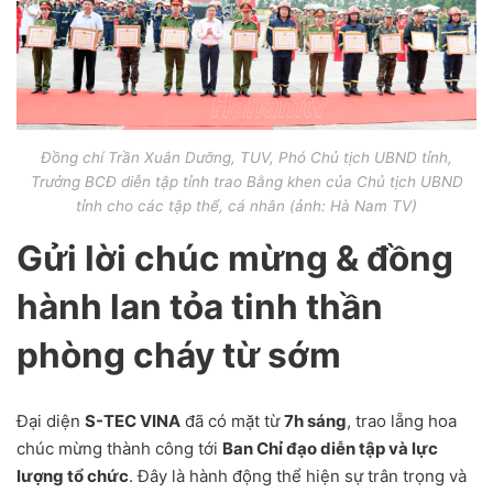
Đồng chí Trần Xuân Dưỡng, TUV, Phó Chủ tịch UBND tỉnh,
Trưởng BCĐ diễn tập tỉnh trao Bằng khen của Chủ tịch UBND
tỉnh cho các tập thể, cá nhân
(ảnh: Hà Nam TV)
Gửi lời chúc mừng & đồng
hành lan tỏa tinh thần
phòng cháy từ sớm
Đại diện
S-TEC VINA
đã có mặt từ
7h sáng
, trao lẵng hoa
chúc mừng thành công tới
Ban Chỉ đạo diễn tập và lực
lượng tổ chức
. Đây là hành động thể hiện sự trân trọng và