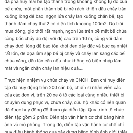
đã phá hủy mái bể tạo thành trong khoảng không tự do của
bể chứa, một phần thành bể bị xé rách khiến dầu chảy tràn
xuống lòng đê bao, ngọn lửa cháy lan xuống chân bể, tạo
thành đám cháy thứ 2 có diện tích khoảng 100m2. Do trời
mưa dông, gió thổi rất mạnh, ngọn lửa trên bề mặt bể chứa
càng bốc cháy dữ dội với độ cao trên 10 m, cùng với đám
cháy dưới lòng đê bao tỏa khói đen dày đặc và bức xạ nhiệt
rất lớn, đe dọa làm sập bể bị cháy và cháy lan sang các bể
chứa xăng, dầu lân cận nếu như không có biện pháp làm
mát và ngăn chặn cháy lan hiệu quả….
Thực hiện nhiệm vụ chữa cháy và CNCH, Ban chỉ huy diễn
tập đã huy động trên 200 cán bộ, chiến sĩ nhân viên các
của các đơn vị, trên 20 xe ô tô các loại cùng nhiều thiết bị
chuyên dụng phục vụ chữa cháy, cứu hộ khác có liên quan
đã được huy động để tham gia diễn tập. Quy trình tổ chức
diễn tập gồm 2 phần: Diễn tập vận hành cơ chế bằng hình
ảnh và mô phỏng. Trong đó, diễn tập vận hành cơ chế chỉ
huy điều hành thông qua xây dựng bằng hình ảnh giới thiệu