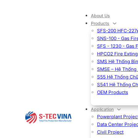
About Us
Products
SFS-200 HFC-227ea
SNS-100 - Gas Fire
SFS - 1230 - Gas 
HPCO2 Fire Exting
SMS Hệ Thống Bìn
SMSE – Hệ Thống 
S55 Hệ Thống Chữ
S541 Hệ Thống Ch
OEM Products
Application
Powerplant Projec
Data Center Projec
Civil Project