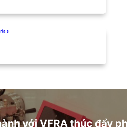
ials
nh với VFRA thúc đẩy phá