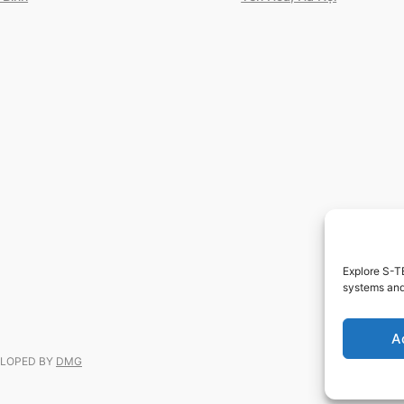
Explore S-TE
systems and 
A
VELOPED BY
DMG
Pr