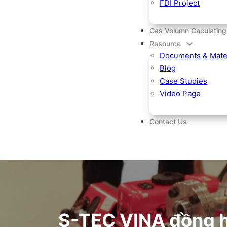
FDI Project
Gas Volumn Caculating
Resource
Documents & Mater
Blog
Case Studies
Video Page
Contact Us
S-TEC VINA đồng hà