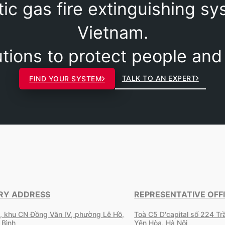
ic gas fire extinguishing sy
Vietnam.
utions to protect people and
TALK TO AN EXPERT
FIND YOUR SYSTEM
RY ADDRESS
REPRESENTATIVE OFF
, khu CN Đồng Văn IV, phường Lê Hồ,
Toà C5 D'capital số 224 T
 Bình
Yên Hòa, Hà Nội