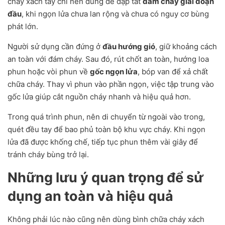
cháy xách tay chỉ nên dùng để dập tắt
đám cháy giai đoạn
đầu
, khi ngọn lửa chưa lan rộng và chưa có nguy cơ bùng
phát lớn.
Người sử dụng cần đứng ở
đầu hướng gió
, giữ khoảng cách
an toàn với đám cháy. Sau đó, rút chốt an toàn, hướng loa
phun hoặc vòi phun về
gốc ngọn lửa
, bóp van để xả chất
chữa cháy. Thay vì phun vào phần ngọn, việc tập trung vào
gốc lửa giúp cắt nguồn cháy nhanh và hiệu quả hơn.
Trong quá trình phun, nên di chuyển từ ngoài vào trong,
quét đều tay để bao phủ toàn bộ khu vực cháy. Khi ngọn
lửa đã được khống chế, tiếp tục phun thêm vài giây để
tránh cháy bùng trở lại.
Những lưu ý quan trọng để sử
dụng an toàn và hiệu quả
Không phải lúc nào cũng nên dùng bình chữa cháy xách