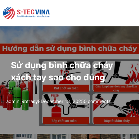
Sử dụng bình chữa cháy
xách tay sao cho đúng
admin_9btrasy8
December 13, 2025
0 comments