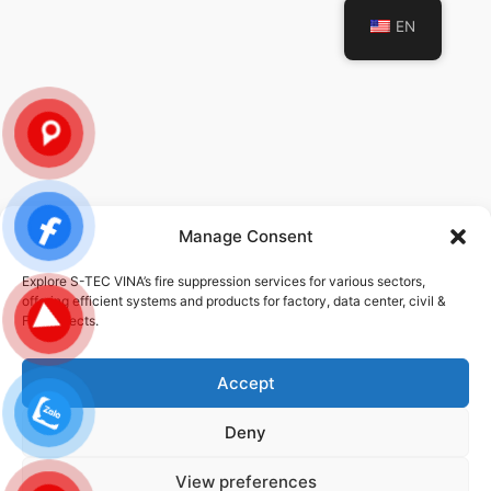
EN
Manage Consent
POLICY
Explore S-TEC VINA’s fire suppression services for various sectors,
offering efficient systems and products for factory, data center, civil &
Privacy Policy
FDI projects.
Service Policy
Accept
Deny
© 2026 STEC-VINA | ALL RIGHTS RESERVED | DESIGNED DEVELOPED
BY
DMG
View preferences