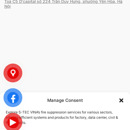
Toà C5 D'capital số 224 Trần Duy Hưng, phường Yên Hòa, Hà
Nội
Manage Consent
POLICY
Explore S-TEC VINA’s fire suppression services for various sectors,
offering efficient systems and products for factory, data center, civil &
Privacy Policy
FDI projects.
Service Policy