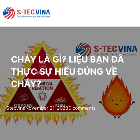
CHÁY LÀ GÌ? LIỆU BẠN ĐÃ
THỰC SỰ HIỂU ĐÚNG VỀ
CHÁY?
Stecvina
November 21, 2023
0 comments