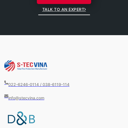
TALK TO AN EXPERT
022-6246-0114 / 038-6119-114
info@stecvina.com