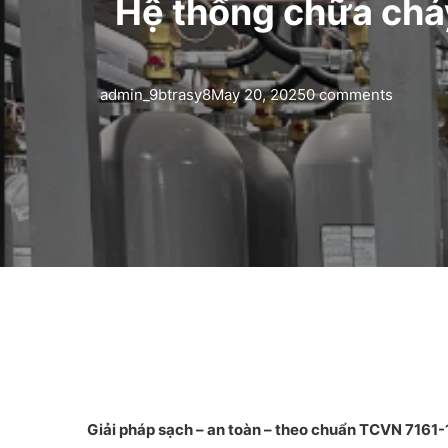
Hệ thống chữa cháy
admin_9btrasy8
May 20, 2025
0 comments
Giải pháp sạch – an toàn – theo chuẩn TCVN 7161-