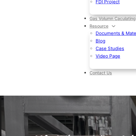
FDI Project
Gas Volumn Caculating
Resource
Documents & Mater
Blog
Case Studies
Video Page
Contact Us