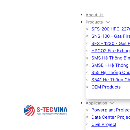
About Us
Products
SFS-200 HFC-227ea
SNS-100 - Gas Fire
SFS - 1230 - Gas 
HPCO2 Fire Exting
SMS Hệ Thống Bìn
SMSE – Hệ Thống 
S55 Hệ Thống Chữ
S541 Hệ Thống Ch
OEM Products
Application
Powerplant Projec
Data Center Projec
Civil Project