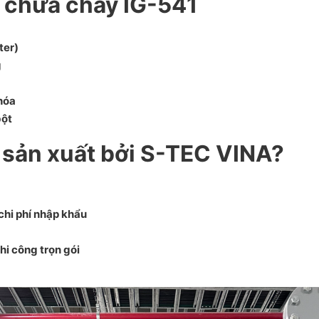
 chữa cháy IG-541
ter)
g
hóa
bột
 sản xuất bởi S-TEC VINA?
 chi phí nhập khẩu
hi công trọn gói