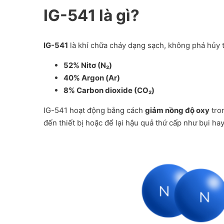
IG-541 là gì?
IG-541
là khí chữa cháy dạng sạch, không phá hủy t
52% Nitơ (N₂)
40% Argon (Ar)
8% Carbon dioxide (CO₂)
IG-541 hoạt động bằng cách
giảm nồng độ oxy
tro
đến thiết bị hoặc để lại hậu quả thứ cấp như bụi ha