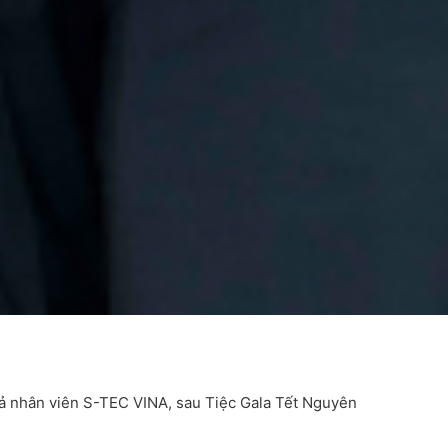
t cả nhân viên S-TEC VINA, sau Tiệc Gala Tết Nguyên