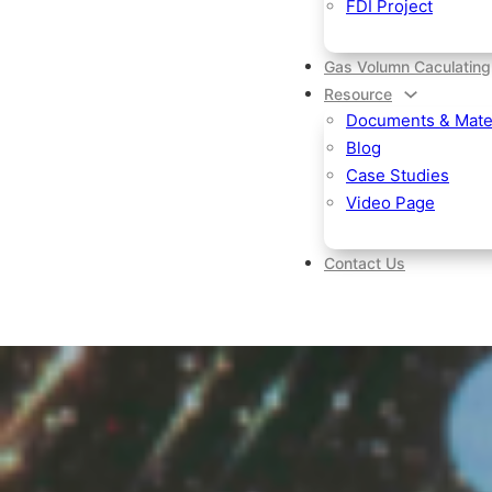
FDI Project
Gas Volumn Caculating
Resource
Documents & Mater
Blog
Case Studies
Video Page
Contact Us