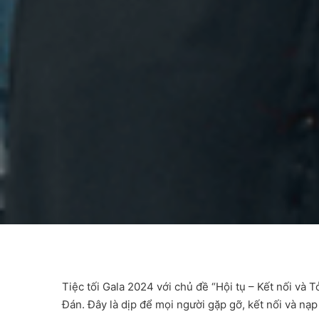
Tiệc tối Gala 2024 với chủ đề “Hội tụ – Kết nối và
Đán. Đây là dịp để mọi người gặp gỡ, kết nối và nạ