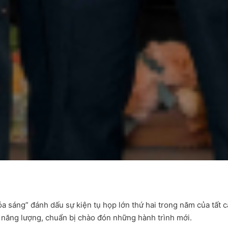
 Tỏa sáng” đánh dấu sự kiện tụ họp lớn thứ hai trong năm của tấ
p năng lượng, chuẩn bị chào đón những hành trình mới.