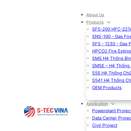
About Us
Products
SFS-200 HFC-227ea
SNS-100 - Gas Fire
SFS - 1230 - Gas 
HPCO2 Fire Exting
SMS Hệ Thống Bìn
SMSE – Hệ Thống 
S55 Hệ Thống Chữ
S541 Hệ Thống Ch
OEM Products
Application
Powerplant Projec
Data Center Projec
Civil Project