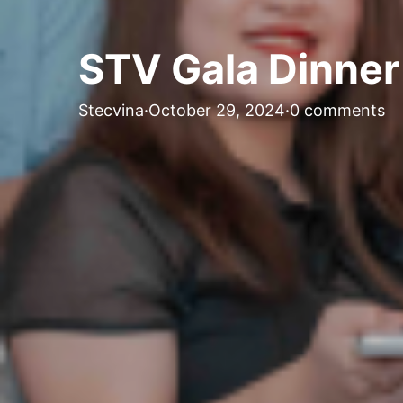
STV Gala Dinner
Stecvina
·
October 29, 2024
·
0 comments