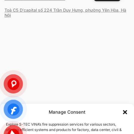
Toà C5 D'capital số 224 Trần Duy Hưng, phường Yên Hòa, Hà
Nội
Manage Consent
POLICY
Explore S-TEC VINA’s fire suppression services for various sectors,
offering efficient systems and products for factory, data center, civil &
Privacy Policy