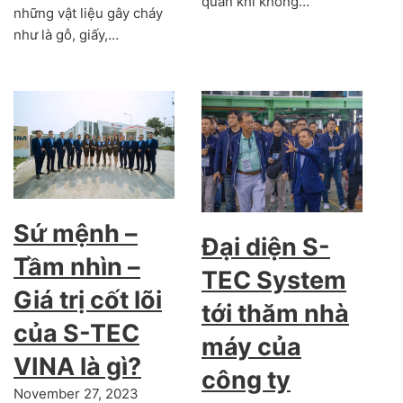
quan khi không…
những vật liệu gây cháy
như là gỗ, giấy,…
Sứ mệnh –
Đại diện S-
Tầm nhìn –
TEC System
Giá trị cốt lõi
tới thăm nhà
của S-TEC
máy của
VINA là gì?
công ty
November 27, 2023