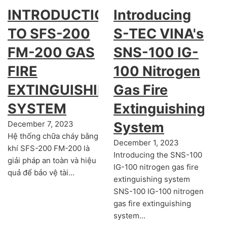
INTRODUCTION
Introducing
TO SFS-200
S-TEC VINA's
FM-200 GAS
SNS-100 IG-
FIRE
100 Nitrogen
EXTINGUISHING
Gas Fire
SYSTEM
Extinguishing
December 7, 2023
System
Hệ thống chữa cháy bằng
December 1, 2023
khí SFS-200 FM-200 là
Introducing the SNS-100
giải pháp an toàn và hiệu
IG-100 nitrogen gas fire
quả để bảo vệ tài…
extinguishing system
SNS-100 IG-100 nitrogen
gas fire extinguishing
system…