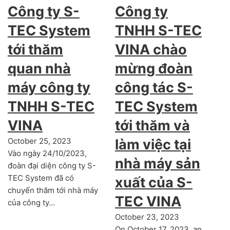
Công ty S-
Công ty
TEC System
TNHH S-TEC
tới thăm
VINA chào
quan nhà
mừng đoàn
máy công ty
công tác S-
TNHH S-TEC
TEC System
VINA
tới thăm và
October 25, 2023
làm việc tại
Vào ngày 24/10/2023,
nhà máy sản
đoàn đại diện công ty S-
TEC System đã có
xuất của S-
chuyến thăm tới nhà máy
TEC VINA
của công ty…
October 23, 2023
On October 17, 2023, an